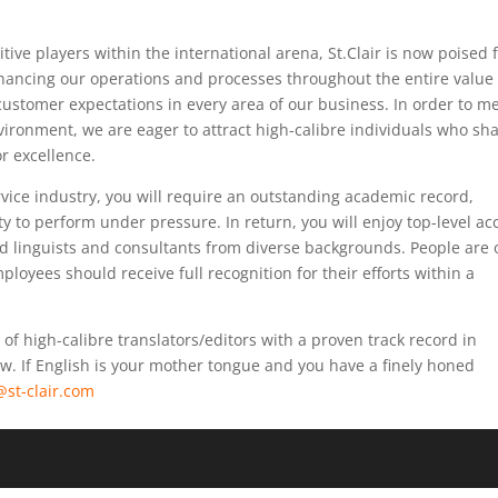
ive players within the international arena, St.Clair is now poised 
hancing our operations and processes throughout the entire value
ustomer expectations in every area of our business. In order to m
nvironment, we are eager to attract high-calibre individuals who sh
r excellence.
vice industry, you will require an outstanding academic record,
ty to perform under pressure. In return, you will enjoy top-level ac
ted linguists and consultants from diverse backgrounds. People are 
ployees should receive full recognition for their efforts within a
 of high-calibre translators/editors with a proven track record in
aw. If English is your mother tongue and you have a finely honed
@st-clair.com