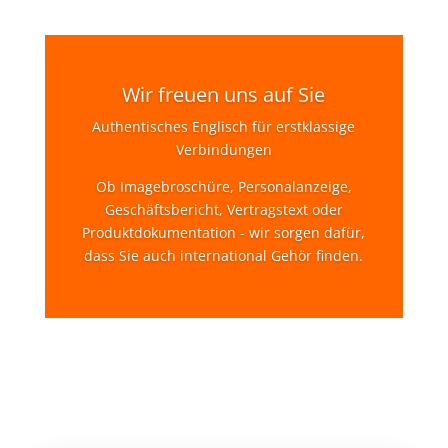
Wir freuen uns auf Sie
Authentisches Englisch für erstklassige
Verbindungen
Ob Imagebroschüre, Personalanzeige,
Geschäftsbericht, Vertragstext oder
Produktdokumentation - wir sorgen dafür,
dass Sie auch international Gehör finden.