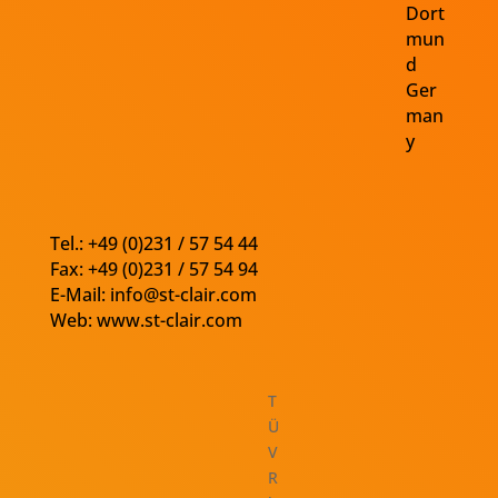
Dort
mun
d
Ger
man
y
Tel.: +49 (0)231 / 57 54 44
Fax: +49 (0)231 / 57 54 94
E-Mail:
info@st-clair.com
Web:
www.st-clair.com
T
Ü
V
R