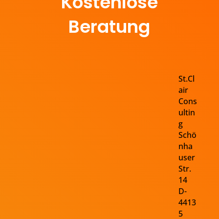
Kostenlose
Beratung
St.Cl
air
Cons
ultin
g
Schö
nha
user
Str.
14
D-
4413
5