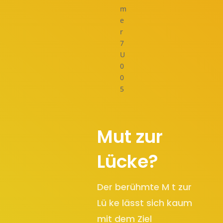
m
e
r
7
U
0
0
5
Mut zur
Lücke?
Der berühmte M t zur
Lü ke lässt sich kaum
mit dem Ziel