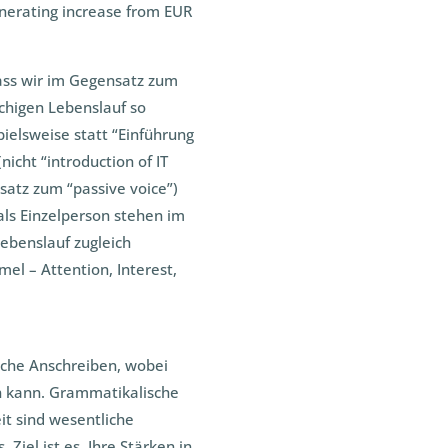
enerating increase from EUR
dass wir im Gegensatz zum
chigen Lebenslauf so
pielsweise statt “Einführung
nicht “introduction of IT
satz zum “passive voice”)
ls Einzelperson stehen im
Lebenslauf zugleich
mel – Attention, Interest,
ische Anschreiben, wobei
in kann. Grammatikalische
it sind wesentliche
Ziel ist es, Ihre Stärken in