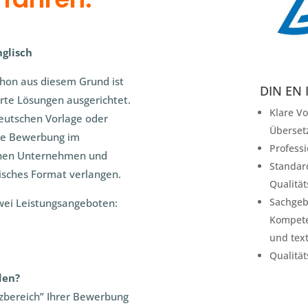
nglisch
Schon aus diesem Grund ist
DIN EN 
te Lösungen ausgerichtet.
Klare Vo
 deutschen Vorlage oder
Übersetz
hre Bewerbung im
Profess
schen Unternehmen und
Standar
isches Format verlangen.
Qualitä
Sachgeb
wei Leistungsangeboten:
Kompete
und tex
Qualitä
den?
zbereich” Ihrer Bewerbung